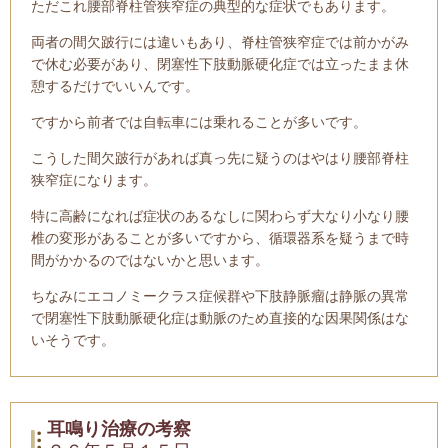
ただこれ腰部脊柱管狭窄症の典型的な症状でもあります。
両者の間欠跛行には違いもあり、脊柱管狭窄症では前かがみ
で休む必要があり、閉塞性下肢動脈硬化症では立ったまま休
憩するだけでいいんです。
ですから前者では自転車には乗れることが多いです。
こうした間欠跛行があれば真っ先に疑うのはやはり腰部脊柱
狭窄症になります。
特に高齢になれば症状のあるなしに関わらず大なり小なり腰
椎の変形があることが多いですから、循環器系を疑うまで時
間がかかるのではないかと思います。
ちなみにエコノミークラス症候群や下肢静脈瘤は静脈の異常
で閉塞性下肢動脈硬化症は動脈のため直接的な因果関係はな
いそうです。
耳鳴り治療の考察