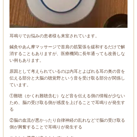
耳鳴りでお悩みの患者様も来室されています。
鍼灸やあん摩マッサージで首肩の筋緊張を緩和するだけで解
消することもありますが、医療機関に長年通っても改善しな
い例もあります。
原因として考えられているのは内耳とよばれる耳の奥の音を
伝える部分と大脳の聴覚野という音を受け取る部分が関係し
ています。
①難聴（かくれ難聴含む）など音を伝える側の情報が少ない
ため、脳の受け取る側が感度を上げることで耳鳴りが発生す
る
②脳の血流が悪かったり自律神経の乱れなどで脳の受け取る
側が興奮することで耳鳴りが発生する