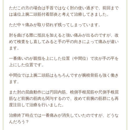
ただこの方の場合は手首
ではなく肘の使い過ぎで、前回まで
は遠位上腕二頭筋付着部炎と考えて
治療してきました。
ただ中々痛みが取り切れず残ってしまっています。
肘を曲げる際に抵抗を加えると強い痛みが出るのですが、改
めて検査をし直してみると手の平の向きによって痛みが違い
ます。
一番痛いのが親指を上にした位置（中間位）で次が手の平を
上にした位置です。
中間位では上腕二頭筋はもちろんですが腕橈骨筋も強く働き
ます。
また肘の屈曲動作には円回内筋、橈側手根屈筋や尺側手根屈
筋など前腕の筋肉も関与するので、改めて前腕の筋群にも再
度注目して治療を行いました。
治療終了時点では一番痛みが消失していたのですが、どうな
んだろう？