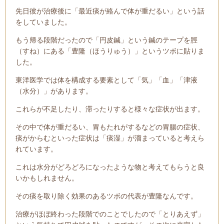
先日彼が治療後に「最近痰が絡んで体が重だるい」という話
をしていました。
もう帰る段階だったので「円皮鍼」という鍼のテープを脛
（すね）にある「豊隆（ほうりゅう）」というツボに貼りま
した。
東洋医学では体を構成する要素として「気」「血」「津液
（水分）」があります。
これらが不足したり、滞ったりすると様々な症状が出ます。
その中で体が重だるい、胃もたれがするなどの胃腸の症状、
痰がからむといった症状は「痰湿」が溜まっていると考えら
れています。
これは水分がどろどろになったような物と考えてもらうと良
いかもしれません。
その痰を取り除く効果のあるツボの代表が豊隆なんです。
治療がほぼ終わった段階でのことでしたので「とりあえず」