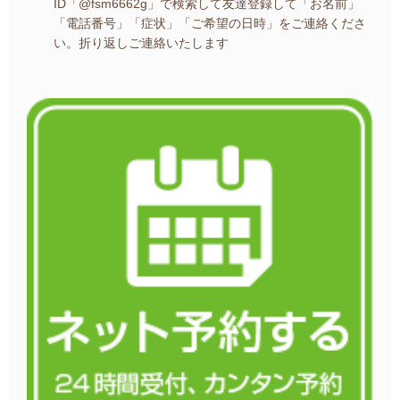
ID「@fsm6662g」で検索して友達登録して
「お名前」
「電話番号」「症状」「ご希望の日時」を
ご連絡くださ
い。
折り返しご連絡いたします