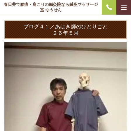
春日井で腰痛・肩こりの鍼灸院なら鍼灸マッサージ
室 ゆうせん
ブログ４１／あはき師のひとりごと
２６年５月