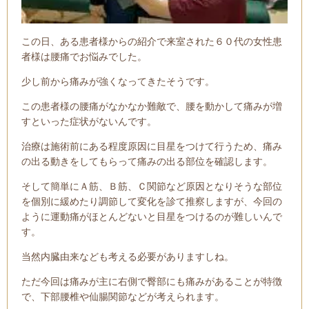
この日、ある患者様からの紹介で来室された６０代の女性患
者様は腰痛でお悩みでした。
少し前から痛みが強くなってきたそうです。
この患者様の腰痛がなかなか難敵で、腰を動かして痛みが増
すといった症状がないんです。
治療は施術前にある程度原因に目星をつけて行うため、痛み
の出る動きをしてもらって痛みの出る部位を確認します。
そして簡単にＡ筋、Ｂ筋、Ｃ関節など原因となりそうな部位
を個別に緩めたり調節して変化を診て推察しますが、今回の
ように運動痛がほとんどないと目星をつけるのが難しいんで
す。
当然内臓由来なども考える必要がありますしね。
ただ今回は痛みが主に右側で臀部にも痛みがあることが特徴
で、下部腰椎や仙腸関節などが考えられます。