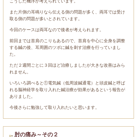
こうした機序が考えられています。
また片側の耳鳴りなら伝える側の問題が多く、両耳では受け
取る側の問題が多いとされています。
今回のケースは両耳なので後者が考えられます。
前回までは首肩のこりもあるので、首肩を中心に全身を調整
する鍼の後、耳周囲のツボに鍼を刺す治療を行
っていまし
た。
ただ２週間ごとに３回ほど治療しましたが大きな改善はみら
れません。
いろいろ調べると①電気鍼（低周波鍼通電）と頭皮鍼と呼ば
れる脳神経学を取り入れた鍼治療が効果があるという報告が
ありました。
今後さらに勉強して取り入れたいと思います。
肘の痛み～その２