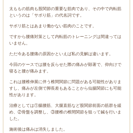
太ももの筋肉も股関節の重要な筋肉であり、その中で内転筋
というのは「サボり筋」の代名詞です。
サボリ筋とはあまり働かない筋肉のことです。
ですから腰痛対策として内転筋のトレーニングは間違っては
いません。
ただ今ある腰痛の原因かといえば私の見解は違います。
今回のケースでは腰を反らせた際の痛みが顕著で、仰向けで
寝ると腰が痛みます。
これは腰椎伸展に伴う椎間関節に問題がある可能性がありま
すし、痛みが左側で脚長差もあることから仙腸関節にも可能
性があります。
治療としては①腸腰筋、大腿直筋など股関節前面の筋群を緩
め、②骨盤を調整し、③腰椎の椎間関節を狙って鍼を行いま
した。
施術後は痛みは消失しました。