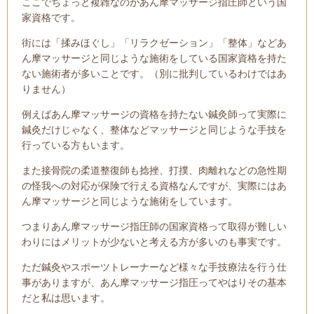
ここでちょっと複雑なのがあん摩マッサージ指圧師という国
家資格です。
街には「揉みほぐし」「リラクゼーション」「整体」などあ
ん摩マッサージと同じような施術をしている国家資格を持た
ない施術者が多いことです。（別に批判しているわけではあ
りません）
例えばあん摩マッサージの資格を持たない鍼灸師って実際に
鍼灸だけじゃなく、整体などマッサージと同じような手技を
行っている方もいます。
また接骨院の柔道整復師も捻挫、打撲、肉離れなどの急性期
の怪我への対応が保険で行える資格なんですが、実際にはあ
ん摩マッサージと同じような施術をしています。
つまりあん摩マッサージ指圧師の国家資格って取得が難しい
わりにはメリットが少ないと考える方が多いのも事実です。
ただ鍼灸やスポーツトレーナーなど様々な手技療法を行う仕
事がありますが、あん摩マッサージ指圧ってやはりその基本
だと私は思います。