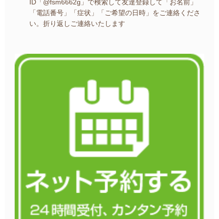
ID「@fsm6662g」で検索して友達登録して
「お名前」
「電話番号」「症状」「ご希望の日時」を
ご連絡くださ
い。
折り返しご連絡いたします