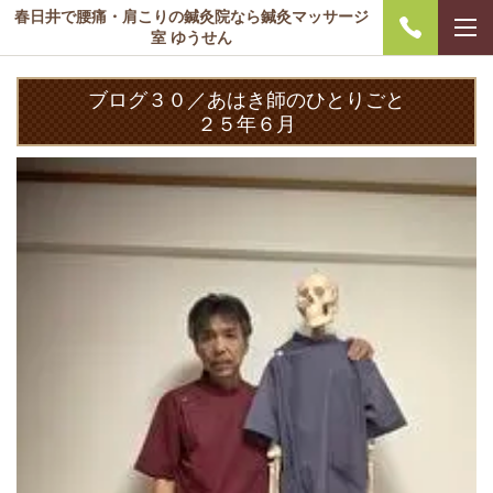
春日井で腰痛・肩こりの鍼灸院なら鍼灸マッサージ
室 ゆうせん
ブログ３０／あはき師のひとりごと
２５年６月