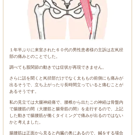
１年半ぶりに来室された６０代の男性患者様の主訴は左鼡径
部の痛みとのことでした。
調べても股関節の動きでは症状が再現できません。
さらに話を聞くと鼡径部だけでなく太ももの前側にも痛みが
出るそうで、立ち上がったり長時間立っていると痛むことが
あるそうです。
私の見立ては大腿神経痛で、腰椎から出たこの神経は骨盤内
で腸腰筋の間（大腰筋と腸骨筋の間）を走行するので、上記
した動きで腸腰筋が働くタイミングで痛みが出るのではない
かと考えました。
腸腰筋は正面から見ると内臓の奥にあるので、鍼をする場合