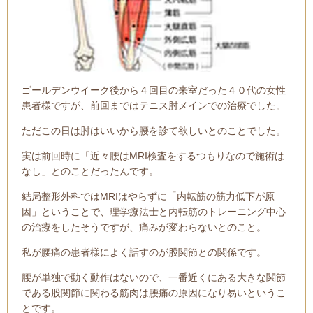
ゴールデンウイーク後から４回目の来室だった４０代の女性
患者様ですが、前回まではテニス肘メインでの治療でした。
ただこの日は肘はいいから腰を診て欲しいとのことでした。
実は前回時に「近々腰はMRI検査をするつもりなので施術は
なし」とのことだったんです。
結局整形外科ではMRIはやらずに「内転筋の筋力低下が原
因」ということで、理学療法士と内転筋のトレーニング中心
の治療をしたそうですが、
痛みが変わらないとのこと。
私が腰痛の患者様によく話すのが股関節との関係です。
腰が単独で動く動作はないので、一番近くにある大きな関節
である股関節に関わる筋肉は腰痛の原因になり易いというこ
とです。