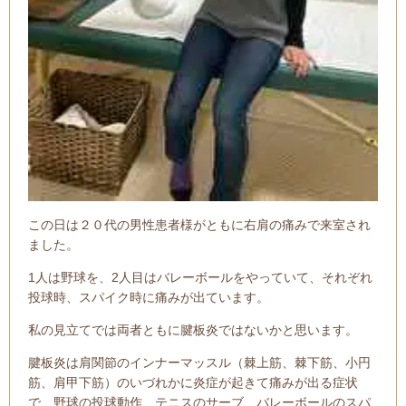
この日は２０代の男性患者様がともに右肩の痛みで来室され
ました。
1人は野球を、2人目はバレーボールをやっていて、それぞれ
投球時、スパイク時に痛みが出ています。
私の見立てでは両者ともに腱板炎ではないかと思います。
腱板炎は肩関節のインナーマッスル（棘上筋、棘下筋、小円
筋、肩甲下筋）のいづれかに炎症が起きて痛みが出る症状
で、
野球の投球動作、テニスのサーブ、バレーボールのスパ