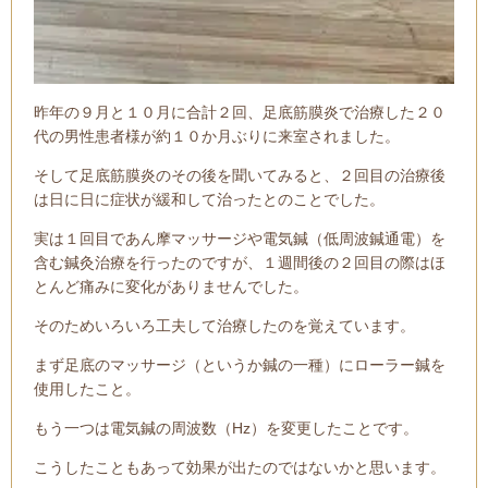
昨年の９月と１０月に合計２回、足底筋膜炎で治療した２０
代の男性患者様が約１０か月ぶりに来室されました。
そして足底筋膜炎のその後を聞いてみると、２回目の治療後
は日に日に症状が緩和して治ったとのことでした。
実は１回目であん摩マッサージや電気鍼（低周波鍼通電）を
含む鍼灸治療を行ったのですが、１週間後の２回目の際はほ
とんど痛みに変化がありませんでした。
そのためいろいろ工夫して治療したのを覚えています。
まず足底のマッサージ（というか鍼の一種）にローラー鍼を
使用したこと。
もう一つは電気鍼の周波数（Hz）を変更したことです。
こうしたこともあって効果が出たのではないかと思います。