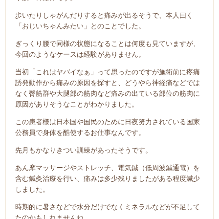
歩いたりしゃがんだりすると痛みが出るそうで、本人曰く
「おじいちゃんみたい」とのことでした。
ぎっくり腰で同様の状態になることは何度も見ていますが、
今回のようなケースは経験がありません。
当初「これはヤバイなぁ」って思ったのですが施術前に疼痛
誘発動作から痛みの原因を探すと、どうやら神経痛などでは
なく臀筋群や大腿部の筋肉など痛みの出ている部位の筋肉に
原因がありそうなことがわかりました。
この患者様は日本国や国民のために日夜努力されている国家
公務員で身体を酷使するお仕事なんです。
先月もかなりきつい訓練があったそうです。
あん摩マッサージやストレッチ、電気鍼（低周波鍼通電）を
含む鍼灸治療を行い、痛みは多少残りましたがある程度減少
しました。
時期的に暑さなどで水分だけでなくミネラルなどが不足して
たのかもしれませんね。