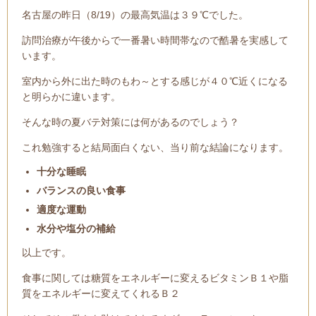
名古屋の昨日（8/19）の最高気温は３９℃でした。
訪問治療が午後からで一番暑い時間帯なので酷暑を実感して
います。
室内から外に出た時のもわ～とする感じが４０℃近くになる
と明らかに違います。
そんな時の夏バテ対策には何があるのでしょう？
これ勉強すると結局面白くない、当り前な結論になります。
十分な睡眠
バランスの良い食事
適度な運動
水分や塩分の補給
以上です。
食事に関しては糖質をエネルギーに変えるビタミンＢ１や脂
質をエネルギーに変えてくれるＢ２