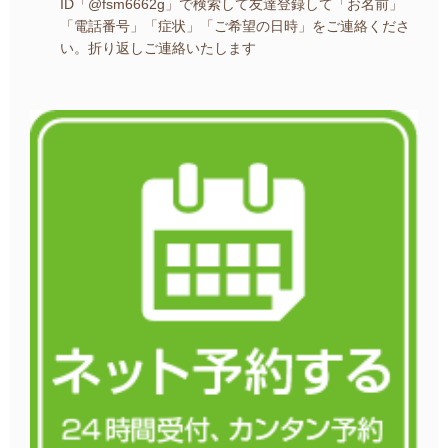
ID「@fsm6662g」で検索して友達登録して
「お名前」
「電話番号」「症状」「ご希望の日時」を
ご連絡くださ
い。
折り返しご連絡いたします