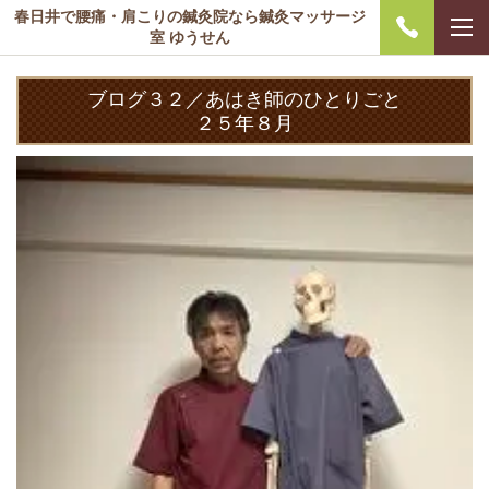
春日井で腰痛・肩こりの鍼灸院なら鍼灸マッサージ
室 ゆうせん
ブログ３２／あはき師のひとりごと
２５年８月