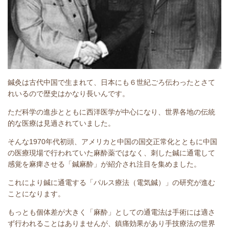
鍼灸は古代中国で生まれて、日本にも６世紀ごろ伝わったとさて
れいるので歴史はかなり長いんです。
ただ科学の進歩とともに西洋医学が中心になり、世界各地の伝統
的な医療は見過されていました。
そんな1970年代初頭、アメリカと中国の国交正常化とともに中国
の医療現場で行われていた麻酔薬ではなく、刺した鍼に通電して
感覚を麻痺させる「鍼麻酔」が紹介され注目を集めました。
これにより鍼に通電する「パルス療法（電気鍼）」の研究が進む
ことになります。
もっとも個体差が大きく「麻酔」としての通電法は手術には適さ
ず行われることはありませんが、鎮痛効果があり手技療法の世界