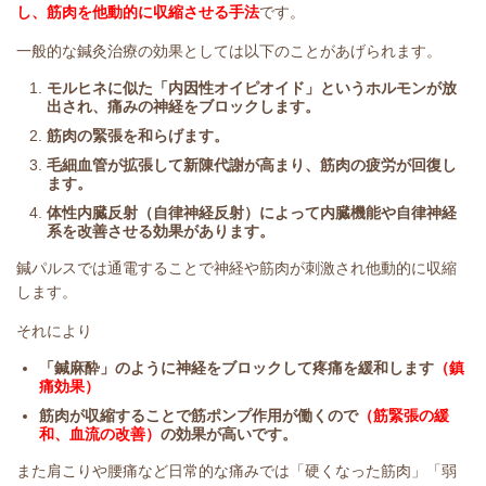
し、筋肉を他動的に収縮させる手法
です。
一般的な鍼灸治療の効果としては以下のことがあげられます。
モルヒネに似た「内因性オイピオイド」というホルモンが放
出され、痛みの神経をブロックします。
筋肉の緊張を和らげます。
毛細血管が拡張して新陳代謝が高まり、筋肉の疲労が回復し
ます。
体性内臓反射（自律神経反射）によって内臓機能や自律神経
系を改善させる効果があります。
​鍼パルスでは通電することで神経や筋肉が刺激され他動的に収縮
します。
​それにより
「鍼麻酔」のように神経をブロックして疼痛を緩和します
（鎮
痛効果）
筋肉が収縮することで筋ポンプ作用が働くので
（筋緊張の緩
和、血流の改善）
の効果が高いです。
また肩こりや腰痛など日常的な痛みでは「硬くなった筋肉」「弱