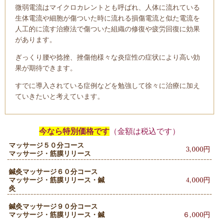
微弱電流はマイクロカレントとも呼ばれ、人体に流れている
生体電流や細胞が傷ついた時に流れる損傷電流と似た電流を
人工的に流す治療法で傷ついた組織の修復や疲労回復に効果
があります。
ぎっくり腰や捻挫、挫傷他様々な炎症性の症状により高い効
果が期待できます。
すでに導入されている症例などを勉強して徐々に治療に加え
ていきたいと考えています。
今なら特別価格です
（金額は税込です）
マッサージ５０分コース
3,000円
マッサージ・筋膜リリース
鍼灸マッサージ６０分コース
マッサージ・筋膜リリース・鍼
4,000円
灸
鍼灸マッサージ９０分コース
マッサージ・筋膜リリース・鍼
６,000円