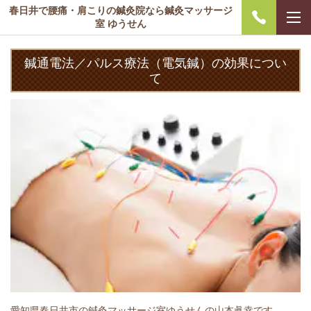
春日井で腰痛・肩こりの鍼灸院なら鍼灸マッサージ
室 ゆうせん
鍼通電法／パルス療法（電気鍼）の効果につい
て
愛知県春日井市の鍼灸マッサージ室ゆうせんの山本眞幸です。