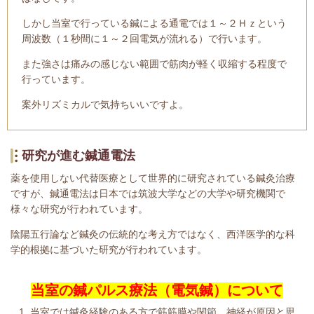
しかし当室で行っている鍼による通電では１～２Ｈｚという
周波数（１秒間に１～２回電気が流れる）で行います。
また強さは痛みの感じない範囲で筋肉が軽く収縮する程度で
行っています。
案外リズミカルで気持ちいいですよ。
研究が進む鍼通電法
薬を使用しない代替医療として世界的に研究されている鍼灸治療
ですが、鍼通電法は日本では筑波大学などの大学や研究機関で
様々な研究が行われています。
陰陽五行論など鍼灸の伝統的な考え方ではなく、西洋医学的な科
学的根拠に基づいた研究が行われています。
当室の鍼パルス療法（電気鍼）について
当室では鍼灸経験のある方で筋筋膜や関節、神経が原因と思