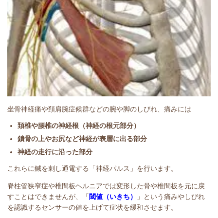
坐骨神経痛や頚肩腕症候群などの腕や脚のしびれ、痛みには
頚椎や腰椎の神経根（神経の根元部分）
鎖骨の上やお尻など神経が表層に出る部分
神経の走行に沿った部分
これらに鍼を刺し通電する「神経パルス」を行います。
脊柱管狭窄症や椎間板ヘルニアでは変形した骨や椎間板を元に戻
すことはできませんが、「
閾値（いきち）
」という痛みやしびれ
を認識するセンサーの値を上げて症状を緩和させます。