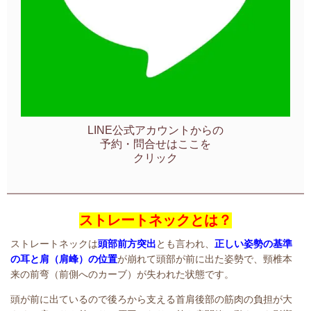
LINE公式アカウントからの
予約・問合せはここを
クリック
ストレートネックとは？
ストレートネックは
頭部前方突出
とも言われ、
正しい姿勢の基準
の耳と肩（肩峰）の位置
が
崩れて頭部が前に出た姿勢で、
頸椎本
来の
前弯（前側へのカーブ）が失われた状態です。
頭が前に出ているので後ろから支える首肩後部の筋肉の負担が大