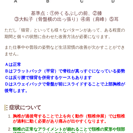
基準点：①外くるぶしの前、②膝
③大転子（骨盤横の出っ張り）④肩（肩峰）⑤耳
ただし「猫背」といっても様々なパターンがあって、ある程度の
期間と個々の状態に合わせた改善方法が必要になります。
また仕事中や普段の姿勢など生活習慣の改善が欠かすことができ
ません。
Ａは正常
Ｂはフラットバック（平背）で脊柱が真っすぐになっている姿勢
Ｃは反り腰で猫背を併発するケースもあります
Ｄはスウェイバックで骨盤が前にスライドすることで上部胸椎が
後弯します。
症状について
胸椎が過後弯することで上を向く動作（頸椎伸展）では頸椎
が過剰に動く必要があり痛みが出やすくなります。
頸椎の正常なアライメントが崩れることで頚椎の変形や頚部