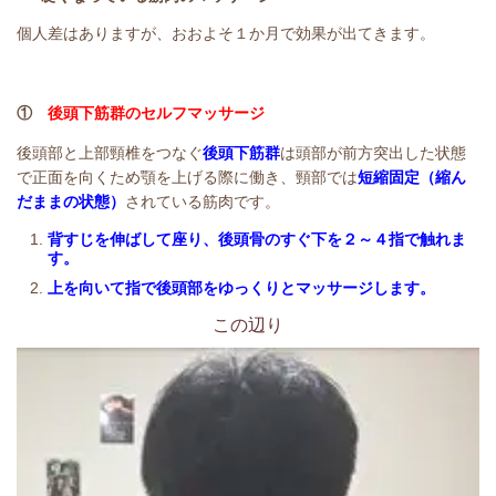
個人差はありますが、おおよそ１か月で効果が出てきます。
①
後頭下筋群のセルフマッサージ
後頭部と上部頸椎をつなぐ
後頭下筋群
は頭部が前方突出した状態
で正面を向くため顎を上げる際に働き、頸部では
短縮固定（縮ん
だままの状態）
されている筋肉です
。
背すじを伸ばして座り、後頭骨のすぐ下を２～４指で触れま
す。
上を向いて指で後頭部をゆっくりとマッサージします。
この辺り