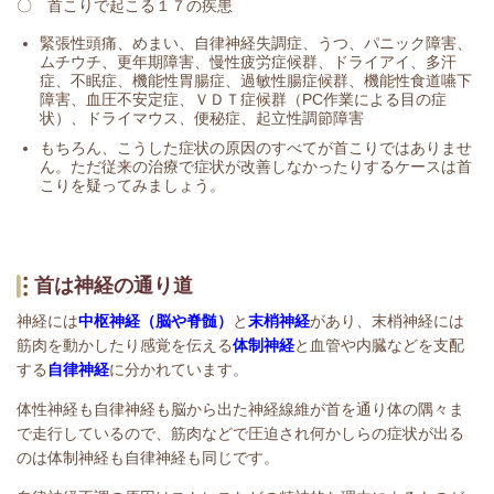
〇 首こりで起こる１７の疾患
緊張性頭痛、めまい、自律神経失調症、うつ、パニック障害、
ムチウチ、更年期障害、慢性疲労症候群、ドライアイ、多汗
症、不眠症、機能性胃腸症、過敏性腸症候群、機能性食道嚥下
障害、血圧不安定症、ＶＤＴ症候群（PC作業による目の症
状）、ドライマウス、便秘症、起立性調節障害
もちろん、こうした症状の原因のすべてが首こりではありませ
ん。ただ従来の治療で症状が改善しなかったりするケースは首
こりを疑ってみましょう。
首は神経の通り道
神経には
中枢神経（脳や脊髄）
と
末梢神経
があり、末梢神経には
筋肉を動かしたり感覚を伝える
体制神経
と血管や内臓などを支配
する
自律神経
に分かれています。
体性神経も自律神経も脳から出た神経線維が首を通り体の隅々ま
で走行しているので、
筋肉などで圧迫され何かしらの症状が出る
のは体制神経も自律神経も同じです。