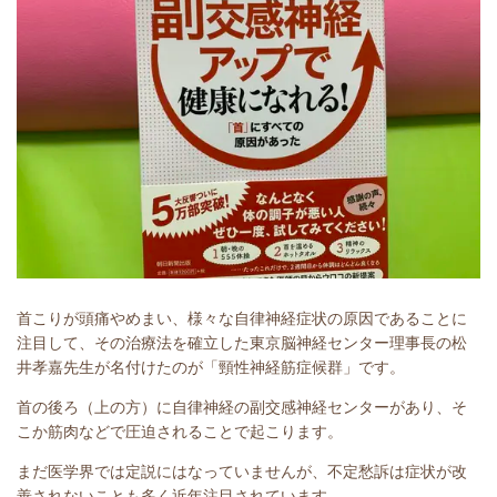
首こりが頭痛やめまい、様々な自律神経症状の原因であることに
注目して、その治療法を確立した東京脳神経センター理事長の松
井孝嘉先生が名付けたのが「頸性神経筋症候群」です。
首の後ろ（上の方）に自律神経の副交感神経センターがあり、そ
こか筋肉などで圧迫されることで起こります。
まだ医学界では定説にはなっていませんが、不定愁訴は症状が改
善されないことも多く近年注目されています。