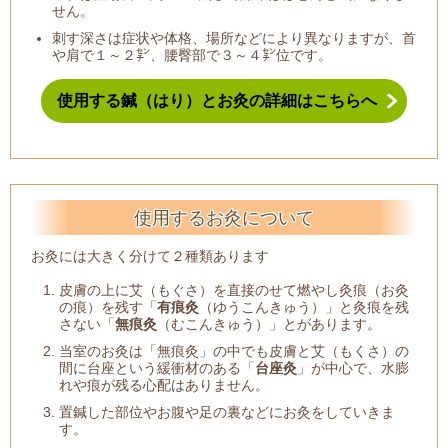
せん。
刺す深さは症状や体格、場所などにより異なりますが、首
や肩で１～２㌢、腰臀部で３～４㌢位です。
使用する鍼（はり）とお灸の詳細はこちらへ
使用するお灸について
お灸には大きく分けて２種類あります
皮膚の上に艾（もぐさ）を直接のせて燃やし灸痕（お灸
の痕）を残す「
有痕灸
（ゆうこんきゅう）」と灸痕を残
さない「
無痕灸
（むこんきゅう）」とがあります。
当室のお灸は「無痕灸」の中でも皮膚と艾（もくさ）の
間に台座という緩衝材のある「
台座灸
」が中心で、水膨
れや痕が残る心配はありません。
置鍼した部位やお腹や足の裏などにお灸をしていきま
す。