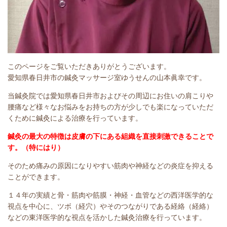
このページをご覧いただきありがとうございます。
愛知県春日井市の鍼灸マッサージ室ゆうせんの山本眞幸です。
当鍼灸院では愛知県春日井市およびその周辺にお住いの肩こりや
腰痛など様々なお悩みをお持ちの方が少しでも楽になっていただ
くために鍼灸による治療を行っています。
鍼灸の最大の特徴は皮膚の下にある組織を直接刺激できることで
す。（特にはり）
そのため痛みの原因になりやすい筋肉や神経などの炎症を抑える
ことができます。
１４年の実績と骨・筋肉や筋膜・神経・血管などの西洋医学的な
視点を中心に、ツボ（経穴）やそのつながりである経絡（経絡）
などの東洋医学的な視点を活かした鍼灸治療を行っています。