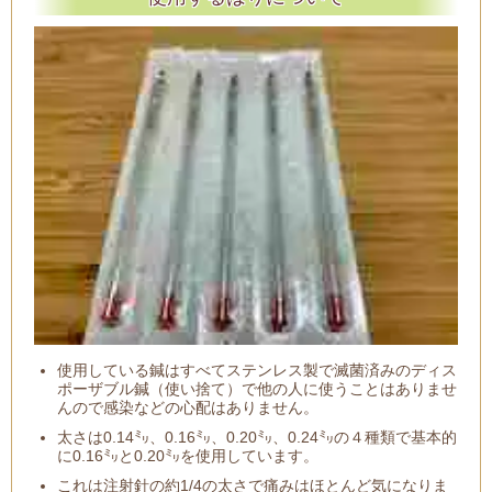
使用している鍼はすべてステンレス製で滅菌済みのディス
ポーザブル鍼（使い捨て）で他の人に使うことはありませ
んので感染などの心配はありません。
太さは0.14㍉、0.16㍉、0.20㍉、0.24㍉の４種類で基本的
に0.16㍉と0.20㍉を使用しています。
これは注射針の約1/4の太さで痛みはほとんど気になりま