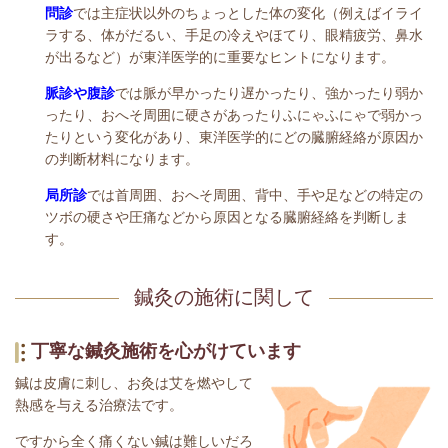
問診
では主症状以外のちょっとした体の変化（例えばイライ
ラする、体がだるい、手足の冷えやほてり、眼精疲労、鼻水
が出るなど）が東洋医学的に重要なヒントになります。
脈診や腹診
では脈が早かったり遅かったり、強かったり弱か
ったり、おへそ周囲に硬さがあったりふにゃふにゃで弱かっ
たりという変化があり、東洋医学的にどの臓腑経絡が原因か
の判断材料になります。
局所診
では首周囲、おへそ周囲、背中、手や足などの特定の
ツボの硬さや圧痛などから原因となる臓腑経絡を判断しま
す。
鍼灸の施術に関して
丁寧な鍼灸施術を心がけています
鍼は皮膚に刺し、お灸は艾を燃やして
熱感を与える治療法です。
ですから全く痛くない鍼は難しいだろ