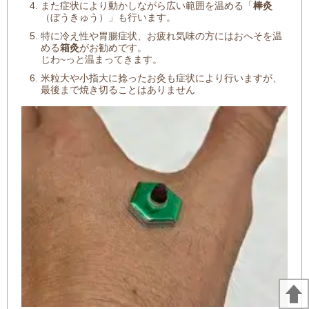
また症状により動かしながら広い範囲を温める「
棒灸
（ぼうきゅう）」も行います。
特に冷え性や胃腸症状、お疲れ気味の方にはおへそを温
める
箱灸
がお勧めです。
じわ~っと温まってきます。
米粒大や小指大に捻ったお灸も症状により行いますが、
最後まで焼き切ることはありません