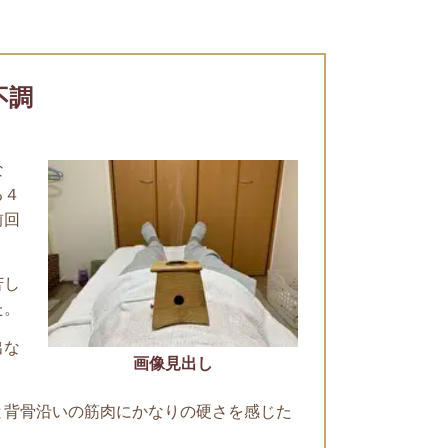
不調
な
る４
前回
苦し
た。
出な
画像見出し
と背骨沿いの筋肉にかなりの硬さを感じた