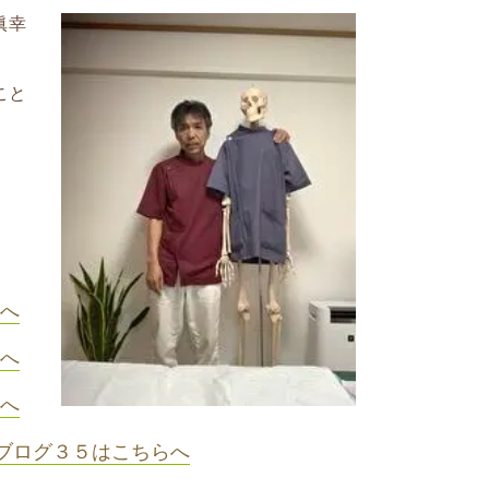
眞幸
こと
へ
へ
へ
ブログ３５はこちらへ