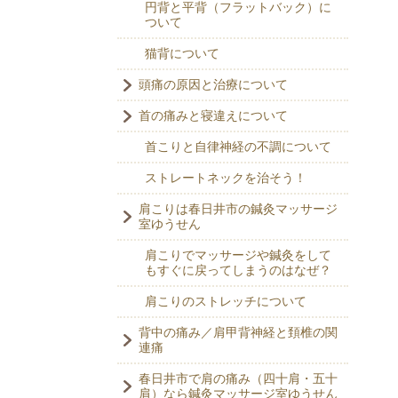
円背と平背（フラットバック）に
ついて
猫背について
頭痛の原因と治療について
首の痛みと寝違えについて
首こりと自律神経の不調について
ストレートネックを治そう！
肩こりは春日井市の鍼灸マッサージ
室ゆうせん
肩こりでマッサージや鍼灸をして
もすぐに戻ってしまうのはなぜ？
肩こりのストレッチについて
背中の痛み／肩甲背神経と頚椎の関
連痛
春日井市で肩の痛み（四十肩・五十
肩）なら鍼灸マッサージ室ゆうせん